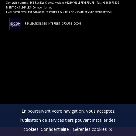
Comptoir Yummy : 365 Rue Des Clayes, Noblens,01250 VILLEREVERSURE - Tél. : +33666786321 -
MENTIONS LÉGALES
-
Confidentialités
L'ABUS D'ALCOOL EST DANGEREUX POUR LA SANTE, A CONSOMMER AVEC MODERATION
RÉALISATION SITE INTERNET : GROUPE IDCOM
En poursuivant votre navigation, vous acceptez
l'utilisation de services tiers pouvant installer des
cookies.
Confidentialité
-
Gérer les cookies
Ardoise du jour*