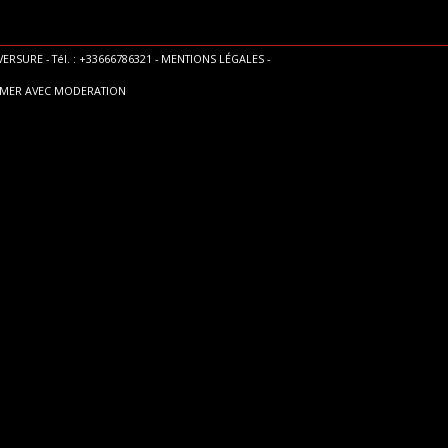
ERSURE - Tél. : +33666786321 -
MENTIONS LÉGALES
-
MMER AVEC MODERATION