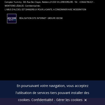
Comptoir Yummy : 365 Rue Des Clayes, Noblens,01250 VILLEREVERSURE - Tél. : +33666786321 -
MENTIONS LÉGALES
-
Confidentialités
L'ABUS D'ALCOOL EST DANGEREUX POUR LA SANTE, A CONSOMMER AVEC MODERATION
RÉALISATION SITE INTERNET : GROUPE IDCOM
En poursuivant votre navigation, vous acceptez
l'utilisation de services tiers pouvant installer des
cookies.
Confidentialité
-
Gérer les cookies
Ardoise du jour*