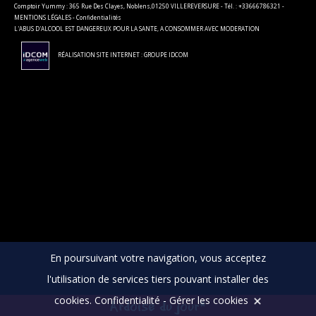
Comptoir Yummy : 365 Rue Des Clayes, Noblens,01250 VILLEREVERSURE - Tél. : +33666786321 -
MENTIONS LÉGALES
-
Confidentialités
L'ABUS D'ALCOOL EST DANGEREUX POUR LA SANTE, A CONSOMMER AVEC MODERATION
RÉALISATION SITE INTERNET : GROUPE IDCOM
En poursuivant votre navigation, vous acceptez
l'utilisation de services tiers pouvant installer des
cookies.
Confidentialité
-
Gérer les cookies
Ardoise du jour*