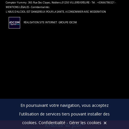
Comptoir Yummy : 365 Rue Des Clayes, Noblens,01250 VILLEREVERSURE - Tél. : +33666786321 -
MENTIONS LÉGALES
-
Confidentialités
L'ABUS D'ALCOOL EST DANGEREUX POUR LA SANTE, A CONSOMMER AVEC MODERATION
RÉALISATION SITE INTERNET : GROUPE IDCOM
En poursuivant votre navigation, vous acceptez
l'utilisation de services tiers pouvant installer des
cookies.
Confidentialité
-
Gérer les cookies
Ardoise du jour*