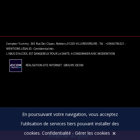
Comptoir Yummy : 365 Rue Des Clayes, Noblens,01250 VILLEREVERSURE - Tél. : +33666786321 -
MENTIONS LÉGALES
-
Confidentialités
L'ABUS D'ALCOOL EST DANGEREUX POUR LA SANTE, A CONSOMMER AVEC MODERATION
RÉALISATION SITE INTERNET : GROUPE IDCOM
En poursuivant votre navigation, vous acceptez
l'utilisation de services tiers pouvant installer des
cookies.
Confidentialité
-
Gérer les cookies
Ardoise du jour*