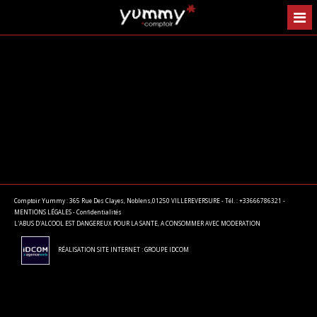
Comptoir Yummy : 365 Rue Des Clayes, Noblens,01250 VILLEREVERSURE - Tél. : +33666786321 -
MENTIONS LÉGALES
-
Confidentialités
L'ABUS D'ALCOOL EST DANGEREUX POUR LA SANTE, A CONSOMMER AVEC MODERATION
RÉALISATION SITE INTERNET : GROUPE IDCOM